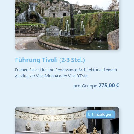
Führung Tivoli (2-3 Std.)
Erleben Sie antike und Renaissance-Architektur auf einem
Ausflug zur Villa Adriana oder Villa D'Este.
275,00 €
pro Gruppe
hinzufügen