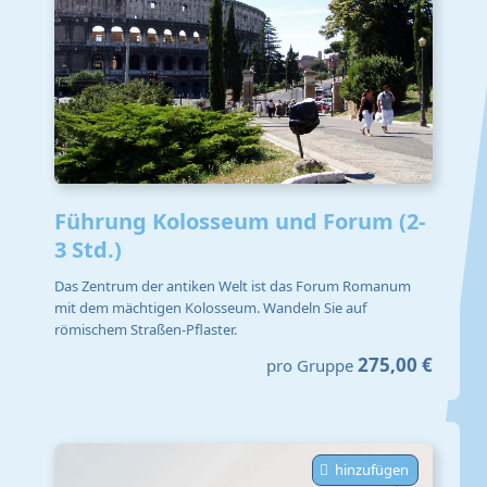
Führung Kolosseum und Forum (2-
3 Std.)
Das Zentrum der antiken Welt ist das Forum Romanum
mit dem mächtigen Kolosseum. Wandeln Sie auf
römischem Straßen-Pflaster.
275,00 €
pro Gruppe
hinzufügen