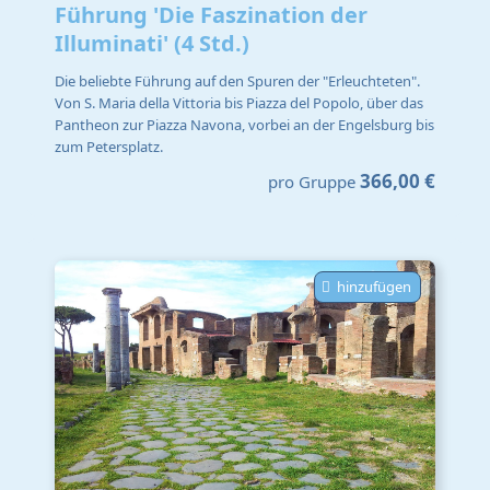
Führung 'Die Faszination der
Illuminati' (4 Std.)
Die beliebte Führung auf den Spuren der "Erleuchteten".
Von S. Maria della Vittoria bis Piazza del Popolo, über das
Pantheon zur Piazza Navona, vorbei an der Engelsburg bis
zum Petersplatz.
366,00 €
pro Gruppe
hinzufügen