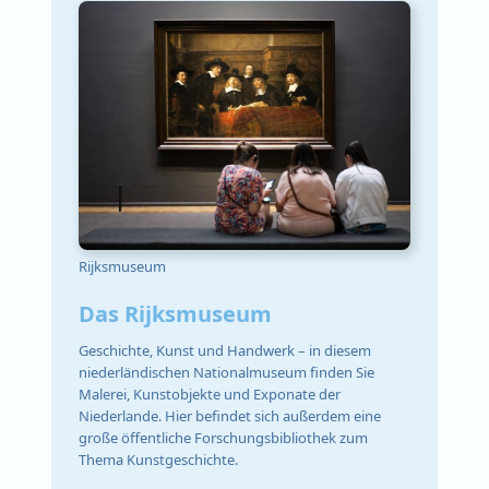
Rijksmuseum
Das Rijksmuseum
Geschichte, Kunst und Handwerk – in diesem
niederländischen Nationalmuseum finden Sie
Malerei, Kunstobjekte und Exponate der
Niederlande. Hier befindet sich außerdem eine
große öffentliche Forschungsbibliothek zum
Thema Kunstgeschichte.