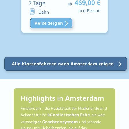
469,00 €
7
Tage
ab
pro Person
Bahn
Reise zeigen
Alle Klassenfahrten nach Amsterdam zeigen
Highlights in Amsterdam
Amsterdam – die Hauptstadt der Niederlande und
künstlerisches Erbe
bekannt für ihr
, ein weit
Grachtensystem
verzweigtes
und schmale
Häuser mit Giebelfassaden, die auf das