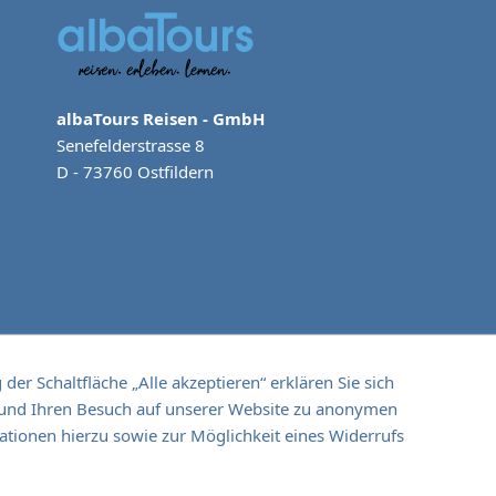
albaTours Reisen - GmbH
Senefelderstrasse 8
D - 73760 Ostfildern
er Schaltfläche „Alle akzeptieren“ erklären Sie sich
 und Ihren Besuch auf unserer Website zu anonymen
+49 711 44 975 0
ationen hierzu sowie zur Möglichkeit eines Widerrufs
 +49 711 96 888 165
:
info@albatours.de