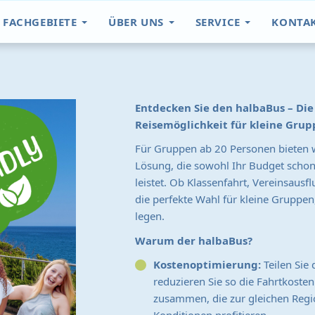
FACHGEBIETE
ÜBER UNS
SERVICE
KONTA
Entdecken Sie den halbaBus – Di
Reisemöglichkeit für kleine Grup
Für Gruppen ab 20 Personen bieten w
Lösung, die sowohl Ihr Budget schon
leistet. Ob Klassenfahrt, Vereinsausf
die perfekte Wahl für kleine Gruppen,
legen.
Warum der halbaBus?
Kostenoptimierung:
Teilen Sie
reduzieren Sie so die Fahrtkoste
zusammen, die zur gleichen Regio