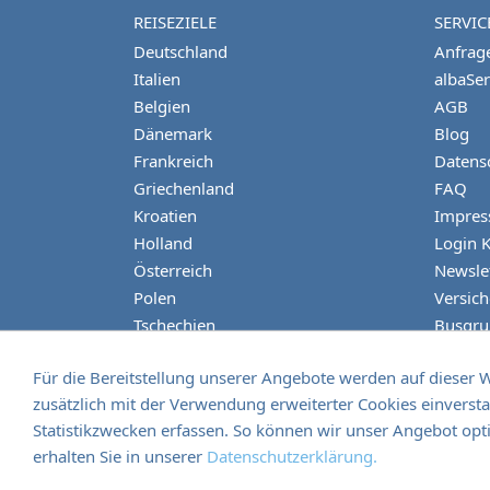
REISEZIELE
SERVIC
Deutschland
Anfrage
Italien
albaSer
Belgien
AGB
Dänemark
Blog
Frankreich
Datens
Griechenland
FAQ
Kroatien
Impre
Holland
Login 
Österreich
Newsle
Polen
Versic
Tschechien
Busgr
Türkei
Für die Bereitstellung unserer Angebote werden auf dieser We
Ungarn
zusätzlich mit der Verwendung erweiterter Cookies einver
Statistikzwecken erfassen. So können wir unser Angebot opti
erhalten Sie in unserer
Datenschutzerklärung.