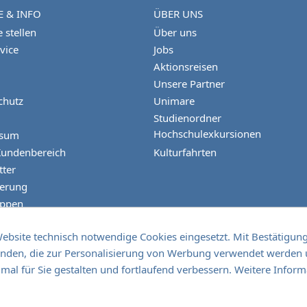
E & INFO
ÜBER UNS
 stellen
Über uns
vice
Jobs
Aktionsreisen
Unsere Partner
chutz
Unimare
Studienordner
Hochschulexkursionen
ssum
Kundenbereich
Kulturfahrten
tter
herung
uppen
bsite technisch notwendige Cookies eingesetzt. Mit Bestätigung d
standen, die zur Personalisierung von Werbung verwendet werden
fon:
mal für Sie gestalten und fortlaufend verbessern. Weitere Inform
fax:
mail