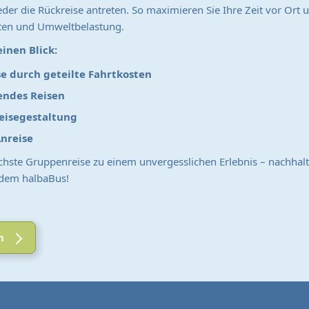
der die Rückreise antreten. So maximieren Sie Ihre Zeit vor Ort
osten und Umweltbelastung.
einen Blick:
se durch geteilte Fahrtkosten
ndes Reisen
Reisegestaltung
Anreise
chste Gruppenreise zu einem unvergesslichen Erlebnis – nachhal
t dem halbaBus!
n