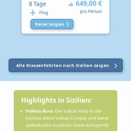
649,00 €
8
Tage
ab
pro Person
Flug
Reise zeigen
Alle Klassenfahrten nach Sizilien zeigen
Highlights in Sizilien:
Vulkan Ätna:
Der Vulkan Ätna ist der
höchste aktive Vulkan Europas und bietet
spektakuläre Ausblicke sowie aufregende