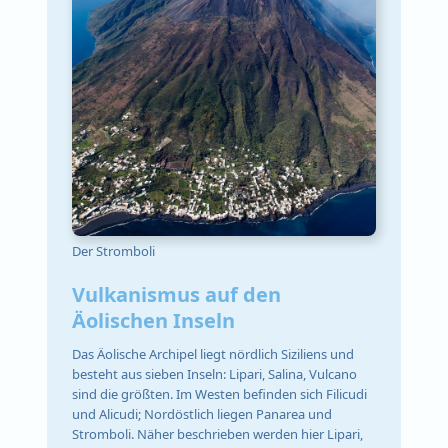
Der Stromboli
Vulkanismus auf den
Äolischen Inseln
Das Äolische Archipel liegt nördlich Siziliens und
besteht aus sieben Inseln: Lipari, Salina, Vulcano
sind die größten. Im Westen befinden sich Filicudi
und Alicudi; Nordöstlich liegen Panarea und
Stromboli. Näher beschrieben werden hier Lipari,