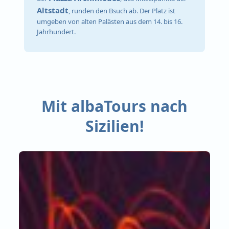
Altstadt
, runden den Bsuch ab. Der Platz ist
umgeben von alten Palästen aus dem 14. bis 16.
Jahrhundert.
Mit albaTours nach
Sizilien!