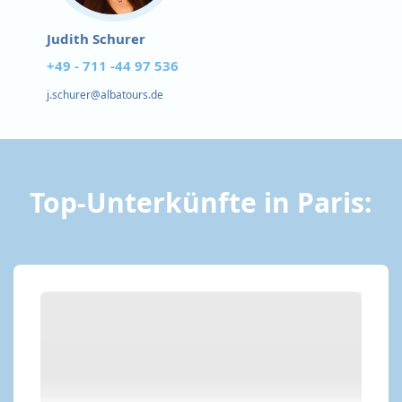
Judith Schurer
+49 - 711 -44 97 536
j.schurer@albatours.de
Top-Unterkünfte in Paris: