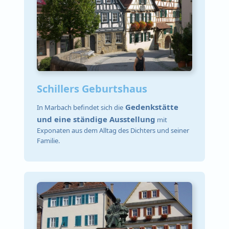
Schillers Geburtshaus
Gedenkstätte
In Marbach befindet sich die
und eine ständige Ausstellung
mit
Exponaten aus dem Alltag des Dichters und seiner
Familie.