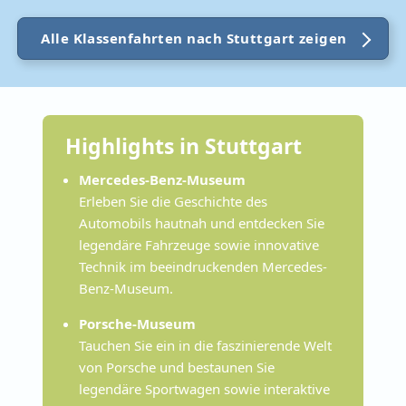
Alle Klassenfahrten nach Stuttgart zeigen
Highlights in Stuttgart
Mercedes-Benz-Museum
Erleben Sie die Geschichte des
Automobils hautnah und entdecken Sie
legendäre Fahrzeuge sowie innovative
Technik im beeindruckenden Mercedes-
Benz-Museum.
Porsche-Museum
Tauchen Sie ein in die faszinierende Welt
von Porsche und bestaunen Sie
legendäre Sportwagen sowie interaktive