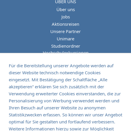
ÜBER UNS
Über uns
Jobs
Aktionsreisen
Unsere Partner
Unimare
Studienordner
Hochschulexkursionen
Kulturfahrten
Für die Bereitstellung unserer Angebote werden auf
dieser Website technisch notwendige Cookies
eingesetzt. Mit Bestätigung der Schaltfläche „Alle
akzeptieren“ erklären Sie sich zusätzlich mit der
Verwendung erweiterter Cookies einverstanden, die zur
albaTours Reisen - GmbH
Personalisierung von Werbung verwendet werden und
Senefelderstrasse 8
Ihren Besuch auf unserer Website zu anonymen
D - 73760 Ostfildern
Statistikzwecken erfassen. So können wir unser Angebot
optimal für Sie gestalten und fortlaufend verbessern.
fon:
+49 711 44 975 0
Weitere Informationen hierzu sowie zur Möglichkeit