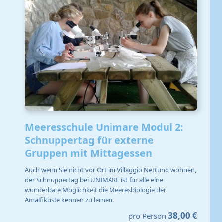
Meeresschule Unimare Modul 2:
Schnuppertag für externe
Gruppen mit Mittagessen
Auch wenn Sie nicht vor Ort im Villaggio Nettuno wohnen,
der Schnuppertag bei UNIMARE ist für alle eine
wunderbare Möglichkeit die Meeresbiologie der
Amalfiküste kennen zu lernen.
38,00 €
pro Person