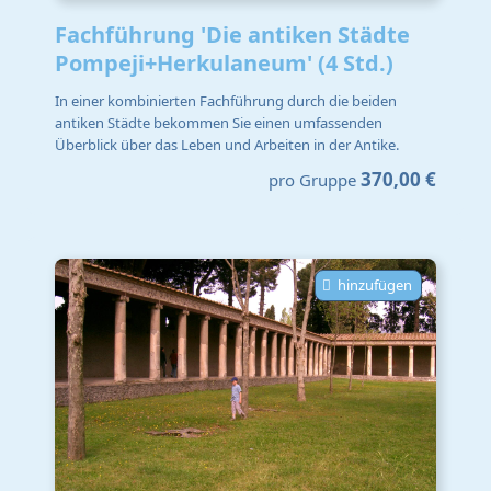
Fachführung 'Die antiken Städte
Pompeji+Herkulaneum' (4 Std.)
In einer kombinierten Fachführung durch die beiden
antiken Städte bekommen Sie einen umfassenden
Überblick über das Leben und Arbeiten in der Antike.
370,00 €
pro Gruppe
hinzufügen