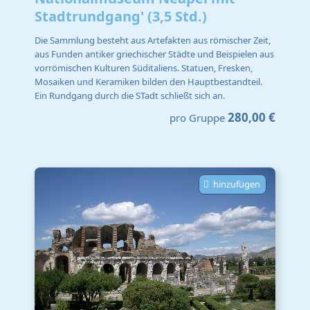
Stadtrundgang' (3,5 Std.)
Die Sammlung besteht aus Artefakten aus römischer Zeit,
aus Funden antiker griechischer Städte und Beispielen aus
vorrömischen Kulturen Süditaliens. Statuen, Fresken,
Mosaiken und Keramiken bilden den Hauptbestandteil.
Ein Rundgang durch die STadt schließt sich an.
280,00 €
pro Gruppe
hinzufügen