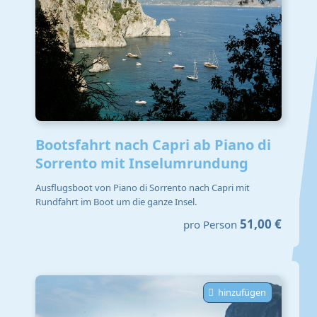
Bootsfahrt nach Capri ab Piano di
Sorrento mit Inselumrundung
Ausflugsboot von Piano di Sorrento nach Capri mit
Rundfahrt im Boot um die ganze Insel.
51,00 €
pro Person
hinzufügen