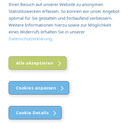
Ihren Besuch auf unserer Website zu anonymen
Statistikzwecken erfassen. So können wir unser Angebot
optimal für Sie gestalten und fortlaufend verbessern.
hinzufügen
Weitere Informationen hierzu sowie zur Möglichkeit
eines Widerrufs erhalten Sie in unserer
Datenschutzerklärung.
Alle akzeptieren
Cookies anpassen
Geführte Wanderung von Monte
Faito nach Positano (6 Std.)
Wanderung Moiano – Santa Maria del Castello – Positano.
Rückfahrt mit dem Linienbus.
Cookie Details
300,00 €
pro Gruppe
Funktional (notwendig)
Funktional (notwendig)