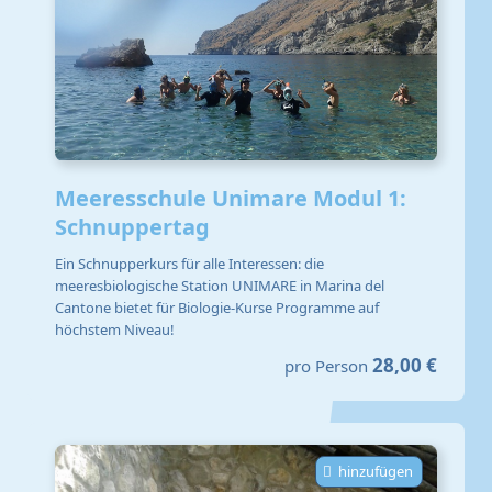
Meeresschule Unimare Modul 1:
Schnuppertag
Ein Schnupperkurs für alle Interessen: die
meeresbiologische Station UNIMARE in Marina del
Cantone bietet für Biologie-Kurse Programme auf
höchstem Niveau!
28,00 €
pro Person
hinzufügen