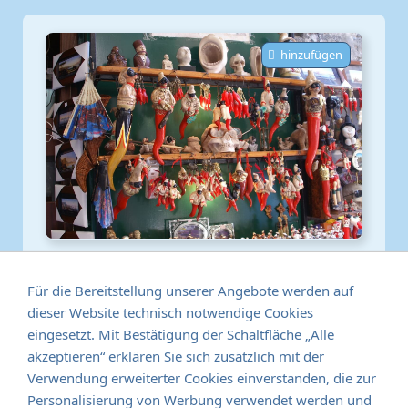
hinzufügen
Führung 'Das geheimnisvolle
Neapel' (2 Std.)
Für die Bereitstellung unserer Angebote werden auf
dieser Website technisch notwendige Cookies
Der Rundgang gibt Stoff zum Nachdenken und
eingesetzt. Mit Bestätigung der Schaltfläche „Alle
Diskutieren. Manche nennen Neapel "die menschlichste
akzeptieren“ erklären Sie sich zusätzlich mit der
Stadt Europas".
Verwendung erweiterter Cookies einverstanden, die zur
190,00 €
pro Gruppe
Personalisierung von Werbung verwendet werden und