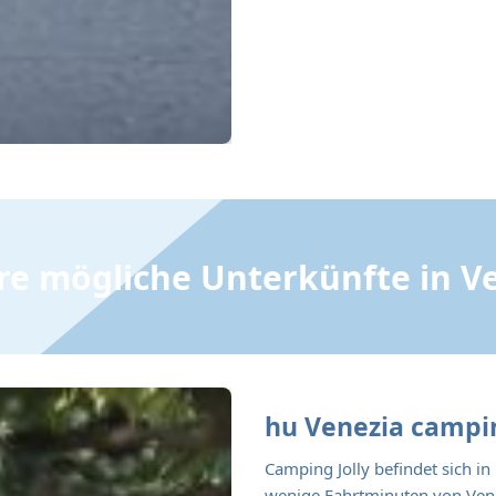
re mögliche Unterkünfte in V
hu Venezia campi
Camping Jolly befindet sich i
wenige Fahrtminuten von Vene