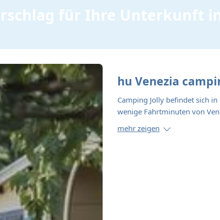
rschlag für Ihre Unterkunft i
hu Venezia campi
Camping Jolly befindet sich i
wenige Fahrtminuten von Vene
mehr zeigen