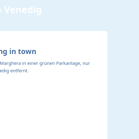
n Venedig
ng in town
n Marghera in einer grünen Parkanlage, nur
dig entfernt.