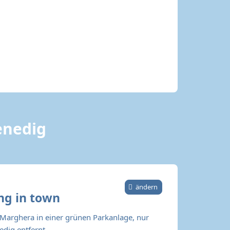
enedig
ändern
ng in town
n Marghera in einer grünen Parkanlage, nur
dig entfernt.