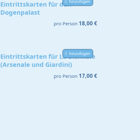
hinzufügen
Eintrittskarten für den
Dogenpalast
18,00 €
pro Person
hinzufügen
Eintrittskarten für La Biennale
(Arsenale und Giardini)
17,00 €
pro Person