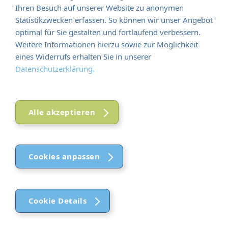
Ihren Besuch auf unserer Website zu anonymen
Schwerpunktführung
Statistikzwecken erfassen. So können wir unser Angebot
Spionagemuseum
optimal für Sie gestalten und fortlaufend verbessern.
Weitere Informationen hierzu sowie zur Möglichkeit
Besuchen Sie das faszinierende Spionage-Museum mit
eines Widerrufs erhalten Sie in unserer
über 1000 Exponaten und 30 interaktiven Missionen.
Datenschutzerklärung.
90,00 €
pro Person
Alle akzeptieren
hinzufügen
Führung 'Kiezleben Kreuzberg'
Entdecken Sie auf unserer Stadtführung den
faszinierenden "Mythos" Kreuzberg, der im Schatten der
Cookies anpassen
einstigen Mauer entstand und heute einen lebendigen
Ausschnitt eines sich im Gentrifizierungsprozess
befindlichen Bezirks bietet. Die Tour startet am
Ostbahnhof oder nach Absprache, führt durch kreative
Cookie Details
Viertel, multikulturelle Straßen und vermittelt Einblicke in
die bewegte Geschichte und aktuelle Veränderungen von
Funktional (notwendig)
Funktional (notwendig)
Kreuzberg.