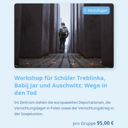
hinzufügen
Workshop für Schüler Treblinka,
Babij Jar und Auschwitz: Wege in
den Tod
Im Zentrum stehen die europaweiten Deportationen, die
Vernichtungslager in Polen sowie der Vernichtungskrieg in
der Sowjetunion.
95,00 €
pro Gruppe