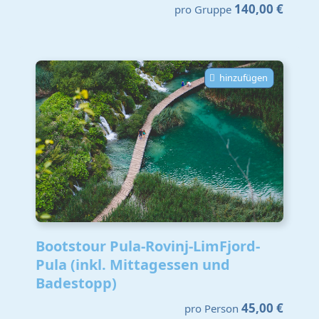
140,00 €
pro Gruppe
hinzufügen
Bootstour Pula-Rovinj-LimFjord-
Pula (inkl. Mittagessen und
Badestopp)
45,00 €
pro Person