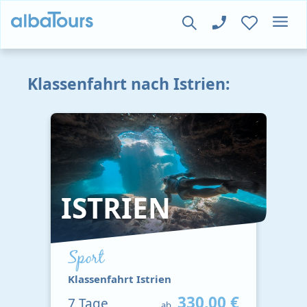
Klassenfahrt nach Istrien:
ISTRIEN
Sport
Klassenfahrt Istrien
330,00 €
7
Tage
ab