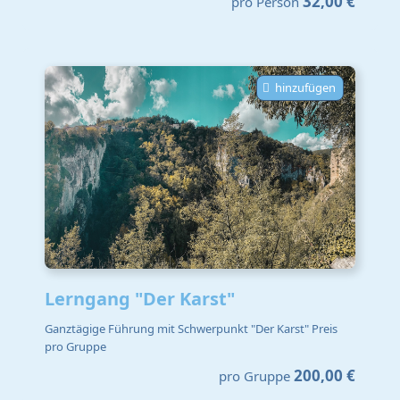
32,00 €
pro Person
hinzufügen
Lerngang "Der Karst"
Ganztägige Führung mit Schwerpunkt "Der Karst" Preis
pro Gruppe
200,00 €
pro Gruppe