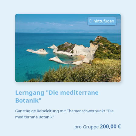
hinzufügen
Lerngang "Die mediterrane
Botanik"
Ganztägige Reiseleitung mit Themenschwerpunkt "Die
mediterrane Botanik"
200,00 €
pro Gruppe