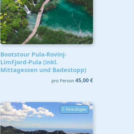
Bootstour Pula-Rovinj-
LimFjord-Pula (inkl.
Mittagessen und Badestopp)
45,00 €
pro Person
hinzufügen