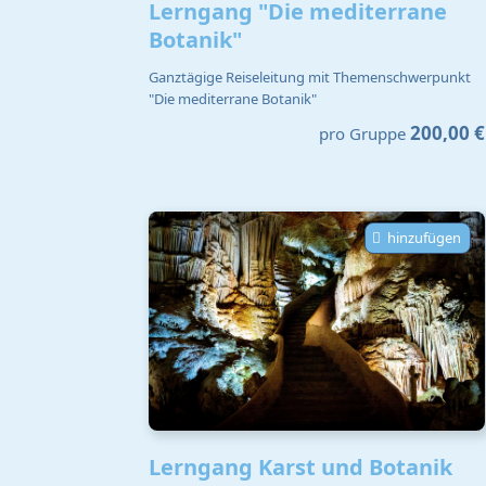
Lerngang "Die mediterrane
Botanik"
Ganztägige Reiseleitung mit Themenschwerpunkt
"Die mediterrane Botanik"
200,00 €
pro Gruppe
hinzufügen
Lerngang Karst und Botanik