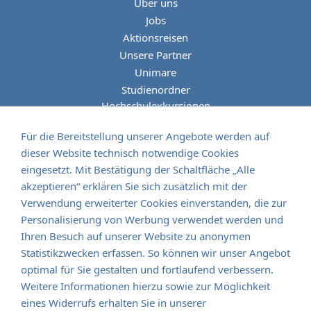
Über uns
Jobs
Aktionsreisen
Unsere Partner
Unimare
Studienordner
Hochschulexkursionen
Kulturfahrten
Für die Bereitstellung unserer Angebote werden auf
dieser Website technisch notwendige Cookies
eingesetzt. Mit Bestätigung der Schaltfläche „Alle
akzeptieren“ erklären Sie sich zusätzlich mit der
Verwendung erweiterter Cookies einverstanden, die zur
albaTours Reisen - GmbH
Personalisierung von Werbung verwendet werden und
Senefelderstrasse 8
Ihren Besuch auf unserer Website zu anonymen
D - 73760 Ostfildern
Statistikzwecken erfassen. So können wir unser Angebot
optimal für Sie gestalten und fortlaufend verbessern.
fon:
+49 711 44 975 0
Weitere Informationen hierzu sowie zur Möglichkeit
fax: +49 711 96 888 165
eines Widerrufs erhalten Sie in unserer