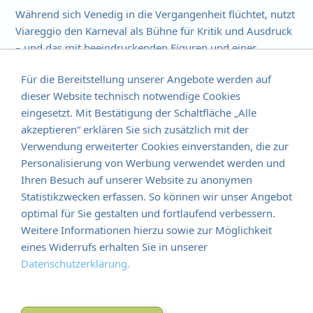
Während sich Venedig in die Vergangenheit flüchtet, nutzt
Viareggio den Karneval als Bühne für Kritik und Ausdruck
– und das mit beeindruckenden Figuren und einer
einzigartigen Kunstform.
Für die Bereitstellung unserer Angebote werden auf
Ein Karnevalserlebnis auch außerhalb der Saison?
dieser Website technisch notwendige Cookies
eingesetzt. Mit Bestätigung der Schaltfläche „Alle
Wer die Magie des Karnevals auch außerhalb der
akzeptieren“ erklären Sie sich zusätzlich mit der
närrischen Tage erleben möchte, kann in Viareggio das
Verwendung erweiterter Cookies einverstanden, die zur
„Museo del Carnevale“
besuchen. Hier erfährt man alles
Personalisierung von Werbung verwendet werden und
über die Geschichte des Festes und die aufwendige
Ihren Besuch auf unserer Website zu anonymen
Handwerkskunst hinter den riesigen Umzugswagen.
Statistikzwecken erfassen. So können wir unser Angebot
Fazit: Venedig oder Viareggio – Welcher Karneval
optimal für Sie gestalten und fortlaufend verbessern.
passt besser zu euch?
Weitere Informationen hierzu sowie zur Möglichkeit
Ob ihr lieber in eine Welt aus Masken und Mysterien
eines Widerrufs erhalten Sie in unserer
eintauchen oder euch von kreativen Umzugswagen
Datenschutzerklärung.
mitreißen lassen möchtet – Italien bietet für jeden
Karnevalsliebhaber das passende Erlebnis. Während
Venedig für Eleganz, Tradition und Romantik steht,