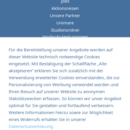
Jobs
Aktionsreisen
Unsere Partner
Unimare
Studienordner
Hochschulexkursionen
Kulturfahrten
Für die Bereitstellung unserer Angebote werden auf
dieser Website technisch notwendige Cookies
eingesetzt. Mit Bestätigung der Schaltfläche „Alle
akzeptieren“ erklären Sie sich zusätzlich mit der
Verwendung erweiterter Cookies einverstanden, die zur
albaTours Reisen - GmbH
Personalisierung von Werbung verwendet werden und
Senefelderstrasse 8
Ihren Besuch auf unserer Website zu anonymen
D - 73760 Ostfildern
Statistikzwecken erfassen. So können wir unser Angebot
optimal für Sie gestalten und fortlaufend verbessern.
fon:
+49 711 44 975 0
Weitere Informationen hierzu sowie zur Möglichkeit
fax: +49 711 96 888 165
eines Widerrufs erhalten Sie in unserer
mail:
info@albatours.de
Datenschutzerklärung.