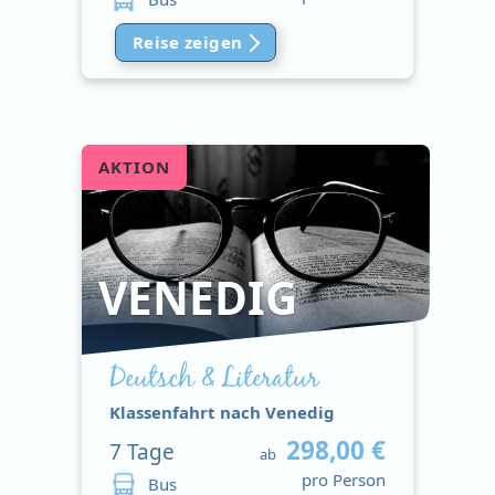
Reise zeigen
AKTION
VENEDIG
Deutsch & Literatur
Klassenfahrt nach Venedig
298,00 €
7
Tage
ab
pro Person
Bus